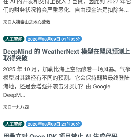
在 AI 的开发和交付上投入了巨资，因此到 2027 年它
们的财务状况将会严重恶化。自由现金流是扣除各...
来自
人猿泰山之地心营救
人工智能
2026年08月09日 01时05分
DeepMind 的 WeatherNext 模型在飓风预测上
取得突破
2025 年 10 月，加勒比海上空酝酿着一场风暴。气象
模型对其路径有不同的预测。它会保持弱势最终登陆
海地，还是会增强并袭击牙买加？由 Google
DeepM...
来自
一九八四
人工智能
2026年08月08日 23时36分
甲骨文对 OpenJDK 项目禁止 AI 生成代码